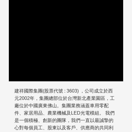
建祥國際集團(股票代號 : 3603) ，公司成立於西
元2002年，集團總部位於台灣新北產業園區，工
廠位於中國廣東佛山。集團業務涵蓋車用零配
件、家居用品、農業機械及LED光電模組。 我們
是一個積極、創新的團隊，我們一直以最誠摯的
心對每個員工、股東以及客戶、供應商的共同利