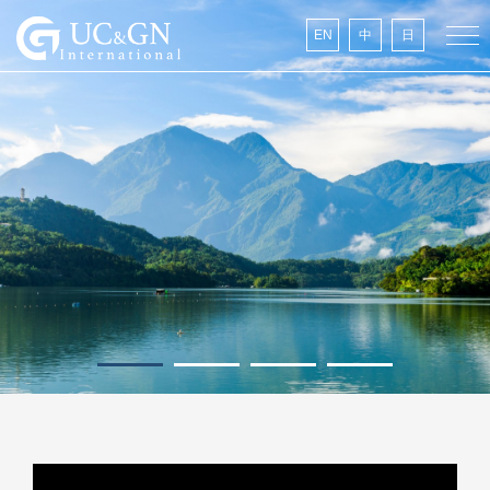
建祥國際
EN
中
日